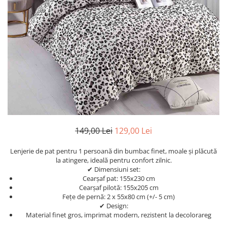
Cearceaf Normal
Lenjerii Pat Imprimeu 5D cu Elastic
Cearceaf cu Elastic pat 1 Persoana
Cearceaf cu Elastic pat 2 Persoane
Lenjerii Pat Inimi Brodate
Lenjerii Pat, Bumbac-Finet
Premium, 1 Persoana
Lenjerii Pat, Bumbac-Finet
Premium, 2 Persoane
Cearceaf cu Elastic
149,00 Lei
129,00 Lei
Cearceaf Normal
Lenjerie de pat pentru 1 persoană din bumbac finet, moale și plăcută
la atingere, ideală pentru confort zilnic.
✔ Dimensiuni set:
Cearșaf pat: 155x230 cm
Cearșaf pilotă: 155x205 cm
Fețe de pernă: 2 x 55x80 cm (+/- 5 cm)
✔ Design:
Material finet gros, imprimat modern, rezistent la decolorareg