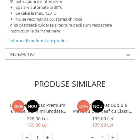
🧼 Instrucțiuni de întreținere
Spălare automată la 30°C
Se calcă la max. 130°C
Nu se recomandă curățarea chimică
✔ Își păstrează culoarea și textura dacă sunt respectate
instrucțiunile de întreținere
Informatii conformitate produs
Review-uri
(0)
PRODUSE SIMILARE
Lenjerie Bumbac Premium
Lenjerie de Pat Dublu 6
-26%
NOU
-30%
NOU
6 Piese, cu Inimi Brodate,
Piese cu Cearceaf cu Elastic,
Turcoaz
Bumbac Finet Premium
228,00 Lei
199,00 Lei
169,00 Lei
139,00 Lei