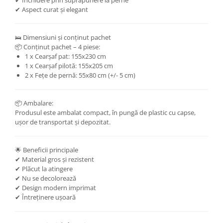
✔ Închidere prin suprapunere la perne
✔ Aspect curat și elegant
🛌 Dimensiuni și conținut pachet
📦 Conținut pachet – 4 piese:
1 x Cearșaf pat: 155x230 cm
1 x Cearșaf pilotă: 155x205 cm
2 x Fețe de pernă: 55x80 cm (+/- 5 cm)
📦 Ambalare:
Produsul este ambalat compact, în pungă de plastic cu capse,
ușor de transportat și depozitat.
🌟 Beneficii principale
✔ Material gros și rezistent
✔ Plăcut la atingere
✔ Nu se decolorează
✔ Design modern imprimat
✔ Întreținere ușoară