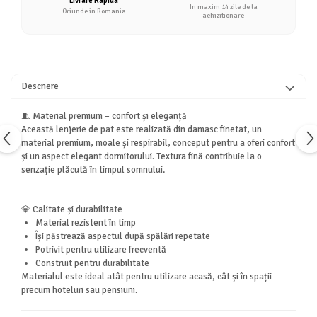
Livrare Rapida
In maxim 14 zile de la
Oriunde in Romania
achizitionare
Descriere
🧵 Material premium – confort și eleganță
Această lenjerie de pat este realizată din damasc finetat, un
material premium, moale și respirabil, conceput pentru a oferi confort
și un aspect elegant dormitorului. Textura fină contribuie la o
senzație plăcută în timpul somnului.
💎 Calitate și durabilitate
Material rezistent în timp
Își păstrează aspectul după spălări repetate
Potrivit pentru utilizare frecventă
Construit pentru durabilitate
Materialul este ideal atât pentru utilizare acasă, cât și în spații
precum hoteluri sau pensiuni.