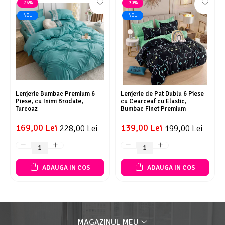
-26%
-30%
NOU
NOU
Lenjerie Bumbac Premium 6
Lenjerie de Pat Dublu 6 Piese
Piese, cu Inimi Brodate,
cu Cearceaf cu Elastic,
Turcoaz
Bumbac Finet Premium
169,00 Lei
139,00 Lei
228,00 Lei
199,00 Lei
ADAUGA IN COS
ADAUGA IN COS
MAGAZINUL MEU