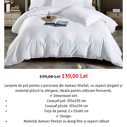
Lenjerii Pat Imprimeu 5D cu Elastic
Cearceaf cu Elastic pat 1 Persoana
Cearceaf cu Elastic pat 2 Persoane
Lenjerii Pat Inimi Brodate
Lenjerii Pat, Bumbac-Finet Premium, 1
Persoana
Lenjerii Pat, Bumbac-Finet Premium, 2
Persoane
Cearceaf cu Elastic
Cearceaf Normal
139,00 Lei
199,00 Lei
Lenjerie de pat pentru o persoană din damasc finetat, cu aspect elegant și
material plăcut la atingere, ideală pentru utilizare frecventă.
✔ Dimensiuni set:
Cearșaf pat: 155x230 cm
Cearșaf pilotă: 155x230 cm
Fețe de pernă: 2 x 55x80 cm
✔ Design:
Material damasc finetat cu dungi fine și aspect rafinat