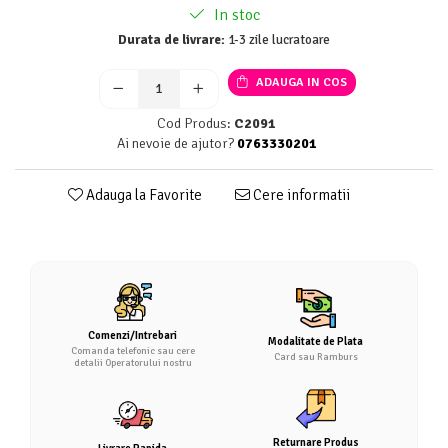
In stoc
Durata de livrare:
1-3 zile lucratoare
ADAUGA IN COS
Cod Produs:
C2091
Ai nevoie de ajutor?
0763330201
Adauga la Favorite
Cere informatii
Comenzi/Intrebari
Modalitate de Plata
Comanda telefonic sau cere
Card sau Ramburs
detalii Operatorului nostru
Returnare Produs