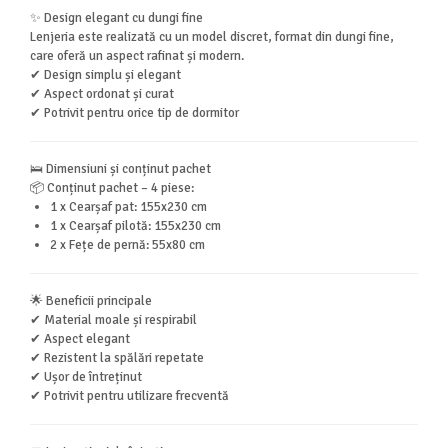
✨ Design elegant cu dungi fine
Lenjeria este realizată cu un model discret, format din dungi fine,
care oferă un aspect rafinat și modern.
✔ Design simplu și elegant
✔ Aspect ordonat și curat
✔ Potrivit pentru orice tip de dormitor
🛌 Dimensiuni și conținut pachet
📦 Conținut pachet – 4 piese:
1 x Cearșaf pat: 155x230 cm
1 x Cearșaf pilotă: 155x230 cm
2 x Fețe de pernă: 55x80 cm
🌟 Beneficii principale
✔ Material moale și respirabil
✔ Aspect elegant
✔ Rezistent la spălări repetate
✔ Ușor de întreținut
✔ Potrivit pentru utilizare frecventă