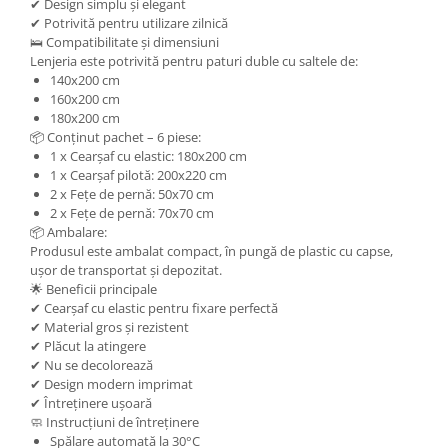
✔ Design simplu și elegant
✔ Potrivită pentru utilizare zilnică
🛌 Compatibilitate și dimensiuni
Lenjeria este potrivită pentru paturi duble cu saltele de:
140x200 cm
160x200 cm
180x200 cm
📦 Conținut pachet – 6 piese:
1 x Cearșaf cu elastic: 180x200 cm
1 x Cearșaf pilotă: 200x220 cm
2 x Fețe de pernă: 50x70 cm
2 x Fețe de pernă: 70x70 cm
📦 Ambalare:
Produsul este ambalat compact, în pungă de plastic cu capse,
ușor de transportat și depozitat.
🌟 Beneficii principale
✔ Cearșaf cu elastic pentru fixare perfectă
✔ Material gros și rezistent
✔ Plăcut la atingere
✔ Nu se decolorează
✔ Design modern imprimat
✔ Întreținere ușoară
🧼 Instrucțiuni de întreținere
Spălare automată la 30°C