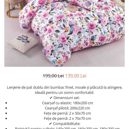
Cearceaf Normal
Lenjerii Pat Imprimeu 5D cu Elastic
Cearceaf cu Elastic pat 1 Persoana
Cearceaf cu Elastic pat 2 Persoane
Lenjerii Pat Inimi Brodate
Lenjerii Pat, Bumbac-Finet
Premium, 1 Persoana
Lenjerii Pat, Bumbac-Finet
Premium, 2 Persoane
Cearceaf cu Elastic
199,00 Lei
139,00 Lei
Cearceaf Normal
Lenjerie de pat dublu din bumbac finet, moale și plăcută la atingere,
ideală pentru un somn confortabil.
✔ Dimensiuni set:
Cearșaf cu elastic: 180x200 cm
Cearșaf pilotă: 200x220 cm
Fețe de pernă: 2 x 50x70 cm
Fețe de pernă: 2 x 70x70 cm
✔ Compatibilitate:
Potrivită pentru saltele: 140x200 cm, 160x200 cm, 180x200 cm