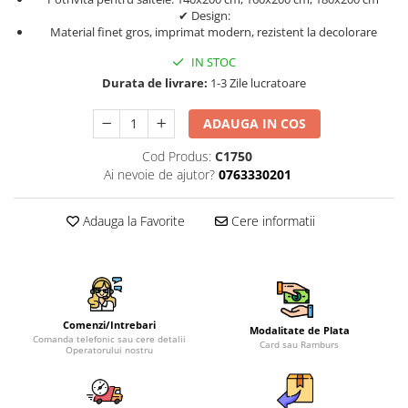
✔ Design:
Material finet gros, imprimat modern, rezistent la decolorare
IN STOC
Durata de livrare:
1-3 Zile lucratoare
ADAUGA IN COS
Cod Produs:
C1750
Ai nevoie de ajutor?
0763330201
Adauga la Favorite
Cere informatii
Comenzi/Intrebari
Modalitate de Plata
Comanda telefonic sau cere detalii
Card sau Ramburs
Operatorului nostru