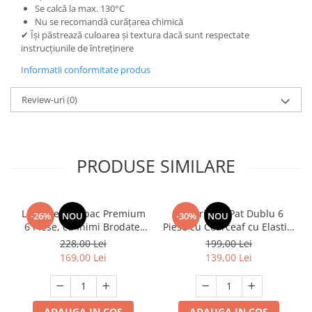
Se calcă la max. 130°C
Nu se recomandă curățarea chimică
✔ Își păstrează culoarea și textura dacă sunt respectate
instrucțiunile de întreținere
Informatii conformitate produs
Review-uri
(0)
PRODUSE SIMILARE
Lenjerie Bumbac Premium
Lenjerie de Pat Dublu 6
-26%
NOU
-30%
NOU
6 Piese, cu Inimi Brodate,
Piese cu Cearceaf cu Elastic,
Turcoaz
Bumbac Finet Premium
228,00 Lei
199,00 Lei
169,00 Lei
139,00 Lei
ADAUGA IN COS
ADAUGA IN COS