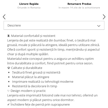
Livrare Rapida
Returnare Produs
Oriunde in Romania
In maxim 14 zile de la achizitionare
Descriere
🧵 Material confortabil și rezistent
Lenjeria de pat este realizată din bumbac finet, o țesătură mai
groasă, moale și plăcută la atingere, ideală pentru utilizare zilnică.
Oferă confort sporit și rezistență în timp, menținându-și aspectul
chiar și după multiple spălări.
Materialul este conceput pentru a asigura un echilibru optim
între durabilitate și confort, fiind potrivit pentru orice sezon.
💎 Calitate și durabilitate
Țesătură finet groasă și rezistentă
Material plăcut la atingere
Imprimare realizată cu tehnologii moderne
Rezistentă la decolorare în timp
✨ Design modern și practic
Lenjeria este imprimată folosind cele mai noi tehnici, oferind un
aspect modern și plăcut pentru orice dormitor.
✔ Închidere fețe de pernă prin suprapunere