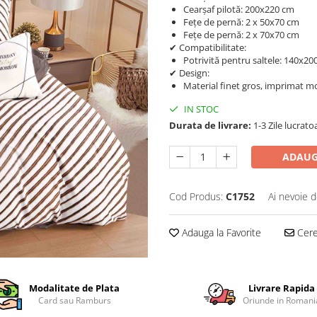
Cearșaf pilotă: 200x220 cm
Fețe de pernă: 2 x 50x70 cm
Fețe de pernă: 2 x 70x70 cm
✔ Compatibilitate:
Potrivită pentru saltele: 140x2
✔ Design:
Material finet gros, imprimat mo
IN STOC
Durata de livrare:
1-3 Zile lucrato
ADAUG
Cod Produs:
C1752
Ai nevoie d
Adauga la Favorite
Cere 
Modalitate de Plata
Livrare Rapida
Card sau Ramburs
Oriunde in Romani