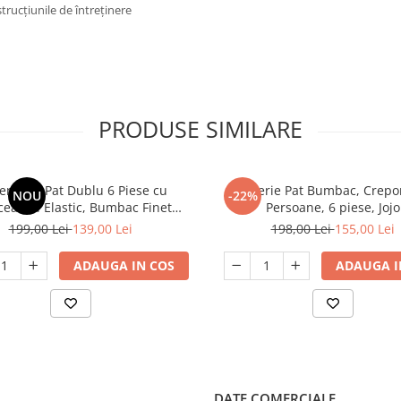
trucțiunile de întreținere
PRODUSE SIMILARE
erie de Pat Dublu 6 Piese cu
Lenjerie Pat Bumbac, Crepo
NOU
-22%
eaf cu Elastic, Bumbac Finet
Persoane, 6 piese, Jojo
Premium
199,00 Lei
139,00 Lei
198,00 Lei
155,00 Lei
ADAUGA IN COS
ADAUGA I
DATE COMERCIALE