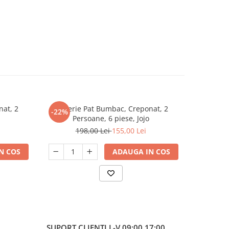
nat, 2
Lenjerie Pat Bumbac, Creponat, 2
Lenjeri
-22%
-22%
Persoane, 6 piese, Jojo
Pe
198,00 Lei
155,00 Lei
1
N COS
ADAUGA IN COS
SUPORT CLIENTI
L-V 09:00 17:00