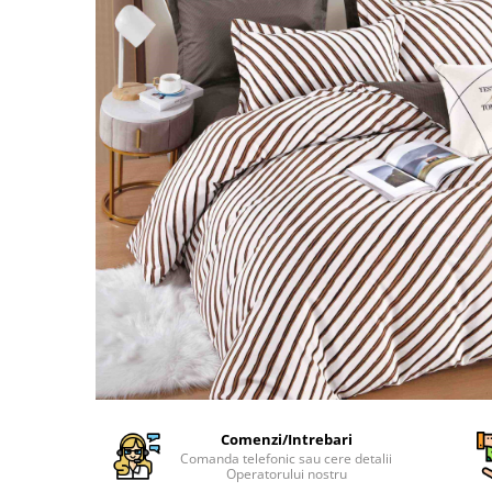
Cearceaf Normal
Lenjerii Pat Imprimeu 5D cu Elastic
Cearceaf cu Elastic pat 1 Persoana
Cearceaf cu Elastic pat 2 Persoane
Lenjerii Pat Inimi Brodate
Lenjerii Pat, Bumbac-Finet
Premium, 1 Persoana
Lenjerii Pat, Bumbac-Finet
Premium, 2 Persoane
Cearceaf cu Elastic
Cearceaf Normal
Comenzi/Intrebari
Comanda telefonic sau cere detalii
Operatorului nostru