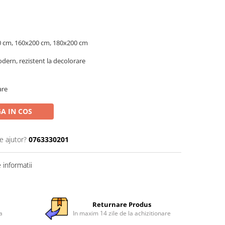
00 cm, 160x200 cm, 180x200 cm
dern, rezistent la decolorare
are
A IN COS
e ajutor?
0763330201
informatii
Returnare Produs
a
In maxim 14 zile de la achizitionare