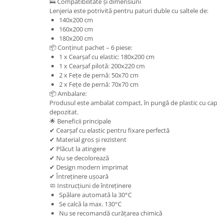
🛌 Compatibilitate și dimensiuni
Lenjeria este potrivită pentru paturi duble cu saltele de:
140x200 cm
160x200 cm
180x200 cm
📦 Conținut pachet – 6 piese:
1 x Cearșaf cu elastic: 180x200 cm
1 x Cearșaf pilotă: 200x220 cm
2 x Fețe de pernă: 50x70 cm
2 x Fețe de pernă: 70x70 cm
📦 Ambalare:
Produsul este ambalat compact, în pungă de plastic cu caps
depozitat.
🌟 Beneficii principale
✔ Cearșaf cu elastic pentru fixare perfectă
✔ Material gros și rezistent
✔ Plăcut la atingere
✔ Nu se decolorează
✔ Design modern imprimat
✔ Întreținere ușoară
🧼 Instrucțiuni de întreținere
Spălare automată la 30°C
Se calcă la max. 130°C
Nu se recomandă curățarea chimică