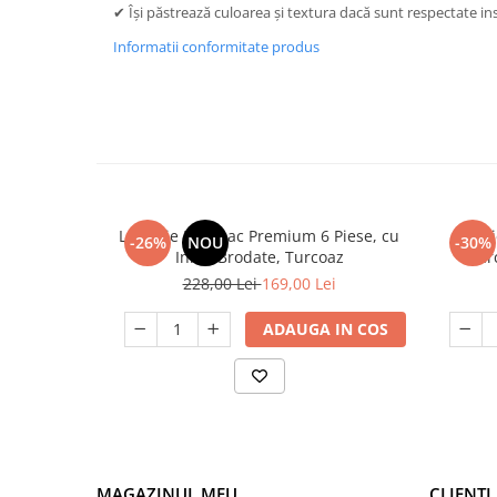
✔ Își păstrează culoarea și textura dacă sunt respectate ins
Informatii conformitate produs
Lenjerie Bumbac Premium 6 Piese, cu
Lenj
-26%
NOU
-30%
Inimi Brodate, Turcoaz
Cearc
228,00 Lei
169,00 Lei
ADAUGA IN COS
MAGAZINUL MEU
CLIENTI