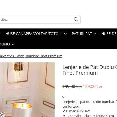
HUSE CANAPEA/COLTAR/FOTOLII
PATURI PAT
HUSE DE
OLINO
earceaf cu Elastic, Bumbac Finet Premium
Lenjerie de Pat Dublu 
Finet Premium
199,00 Lei
139,00 Lei
v
Lenjerie de pat dublu din bumbac fi
confortabil.
✔ Dimensiuni set:
Cearșaf cu elastic: 180x200 cm