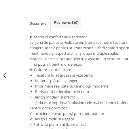
Review-uri
(0)
Descriere
🧵 Material confortabil și rezistent
Lenjeria de pat este realizată din bumbac finet, o țesătură 
atingere, ideală pentru utilizare zilnică. Oferă confort sporit
menținându-și aspectul chiar și după multiple spălări.
Materialul este conceput pentru a asigura un echilibru optim
fiind potrivit pentru orice sezon.
💎 Calitate și durabilitate
Țesătură finet groasă și rezistentă
Material plăcut la atingere
Imprimare realizată cu tehnologii moderne
Rezistentă la decolorare în timp
✨ Design modern și practic
Lenjeria este imprimată folosind cele mai noi tehnici, ofer
pentru orice dormitor.
✔ Închidere fețe de pernă prin suprapunere
✔ Design simplu și elegant
✔ Potrivită pentru utilizare zilnică