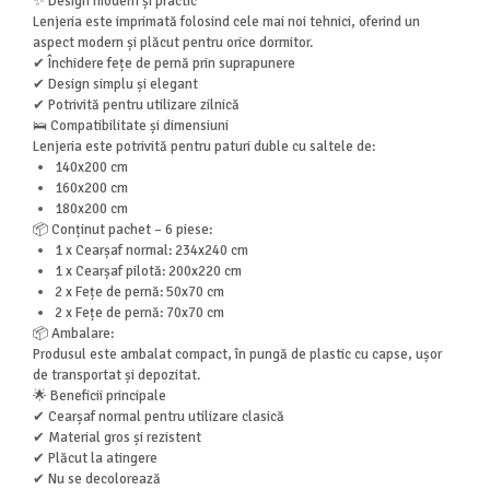
✨ Design modern și practic
Lenjeria este imprimată folosind cele mai noi tehnici, oferind un
aspect modern și plăcut pentru orice dormitor.
✔ Închidere fețe de pernă prin suprapunere
✔ Design simplu și elegant
✔ Potrivită pentru utilizare zilnică
🛌 Compatibilitate și dimensiuni
Lenjeria este potrivită pentru paturi duble cu saltele de:
140x200 cm
160x200 cm
180x200 cm
📦 Conținut pachet – 6 piese:
1 x Cearșaf normal: 234x240 cm
1 x Cearșaf pilotă: 200x220 cm
2 x Fețe de pernă: 50x70 cm
2 x Fețe de pernă: 70x70 cm
📦 Ambalare:
Produsul este ambalat compact, în pungă de plastic cu capse, ușor
de transportat și depozitat.
🌟 Beneficii principale
✔ Cearșaf normal pentru utilizare clasică
✔ Material gros și rezistent
✔ Plăcut la atingere
✔ Nu se decolorează