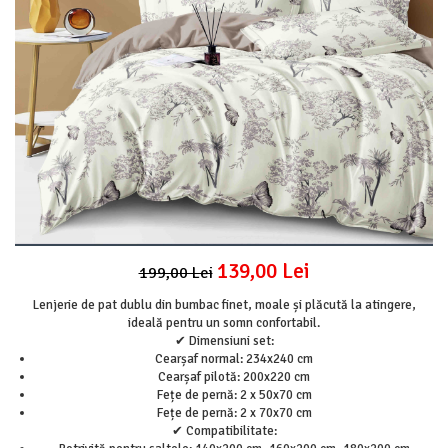
Lenjerii Pat Imprimeu 5D cu Elastic
Cearceaf cu Elastic pat 1 Persoana
Cearceaf cu Elastic pat 2 Persoane
Lenjerii Pat Inimi Brodate
Lenjerii Pat, Bumbac-Finet Premium, 1
Persoana
Lenjerii Pat, Bumbac-Finet Premium, 2
Persoane
Cearceaf cu Elastic
Cearceaf Normal
139,00 Lei
199,00 Lei
Lenjerie de pat dublu din bumbac finet, moale și plăcută la atingere,
ideală pentru un somn confortabil.
✔ Dimensiuni set:
Cearșaf normal: 234x240 cm
Cearșaf pilotă: 200x220 cm
Fețe de pernă: 2 x 50x70 cm
Fețe de pernă: 2 x 70x70 cm
✔ Compatibilitate: