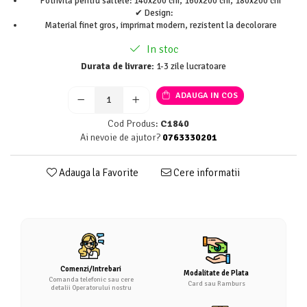
Potrivită pentru saltele: 140x200 cm, 160x200 cm, 180x200 cm
✔ Design:
Material finet gros, imprimat modern, rezistent la decolorare
In stoc
Durata de livrare:
1-3 zile lucratoare
ADAUGA IN COS
Cod Produs:
C1840
Ai nevoie de ajutor?
0763330201
Adauga la Favorite
Cere informatii
Comenzi/Intrebari
Modalitate de Plata
Comanda telefonic sau cere
Card sau Ramburs
detalii Operatorului nostru