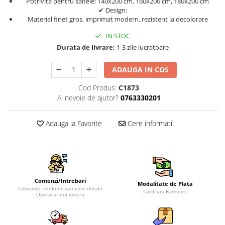
Potrivită pentru saltele: 140x200 cm, 160x200 cm, 180x200 cm
✔ Design:
Material finet gros, imprimat modern, rezistent la decolorare
IN STOC
Durata de livrare:
1-3 zile lucratoare
ADAUGA IN COS
Cod Produs:
C1873
Ai nevoie de ajutor?
0763330201
Adauga la Favorite
Cere informatii
Comenzi/Intrebari
Modalitate de Plata
Comanda telefonic sau cere detalii
Card sau Ramburs
Operatorului nostru