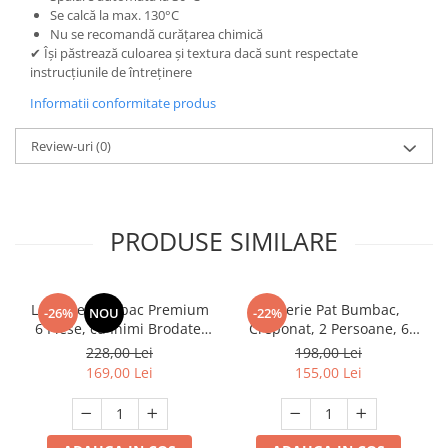
Se calcă la max. 130°C
Nu se recomandă curățarea chimică
✔ Își păstrează culoarea și textura dacă sunt respectate
instrucțiunile de întreținere
Informatii conformitate produs
Review-uri
(0)
PRODUSE SIMILARE
Lenjerie Bumbac Premium
Lenjerie Pat Bumbac,
-26%
NOU
-22%
6 Piese, cu Inimi Brodate,
Creponat, 2 Persoane, 6
Turcoaz
piese, Jojo
228,00 Lei
198,00 Lei
169,00 Lei
155,00 Lei