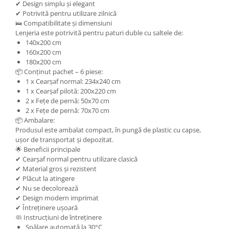
✔ Design simplu și elegant
✔ Potrivită pentru utilizare zilnică
🛌 Compatibilitate și dimensiuni
Lenjeria este potrivită pentru paturi duble cu saltele de:
140x200 cm
160x200 cm
180x200 cm
📦 Conținut pachet – 6 piese:
1 x Cearșaf normal: 234x240 cm
1 x Cearșaf pilotă: 200x220 cm
2 x Fețe de pernă: 50x70 cm
2 x Fețe de pernă: 70x70 cm
📦 Ambalare:
Produsul este ambalat compact, în pungă de plastic cu capse,
ușor de transportat și depozitat.
🌟 Beneficii principale
✔ Cearșaf normal pentru utilizare clasică
✔ Material gros și rezistent
✔ Plăcut la atingere
✔ Nu se decolorează
✔ Design modern imprimat
✔ Întreținere ușoară
🧼 Instrucțiuni de întreținere
Spălare automată la 30°C