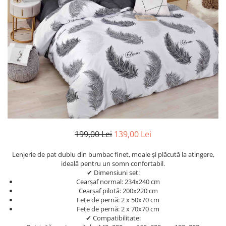
Cearceaf Normal
Lenjerii Pat Imprimeu 5D cu Elastic
Cearceaf cu Elastic pat 1 Persoana
Cearceaf cu Elastic pat 2 Persoane
Lenjerii Pat Inimi Brodate
Lenjerii Pat, Bumbac-Finet
Premium, 1 Persoana
Lenjerii Pat, Bumbac-Finet
Premium, 2 Persoane
Cearceaf cu Elastic
199,00 Lei
139,00 Lei
Cearceaf Normal
Lenjerie de pat dublu din bumbac finet, moale și plăcută la atingere,
ideală pentru un somn confortabil.
✔ Dimensiuni set:
Cearșaf normal: 234x240 cm
Cearșaf pilotă: 200x220 cm
Fețe de pernă: 2 x 50x70 cm
Fețe de pernă: 2 x 70x70 cm
✔ Compatibilitate: