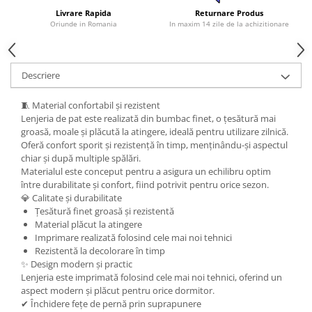
Livrare Rapida
Returnare Produs
Oriunde in Romania
In maxim 14 zile de la achizitionare
Descriere
🧵 Material confortabil și rezistent
Lenjeria de pat este realizată din bumbac finet, o țesătură mai
groasă, moale și plăcută la atingere, ideală pentru utilizare zilnică.
Oferă confort sporit și rezistență în timp, menținându-și aspectul
chiar și după multiple spălări.
Materialul este conceput pentru a asigura un echilibru optim
între durabilitate și confort, fiind potrivit pentru orice sezon.
💎 Calitate și durabilitate
Țesătură finet groasă și rezistentă
Material plăcut la atingere
Imprimare realizată folosind cele mai noi tehnici
Rezistentă la decolorare în timp
✨ Design modern și practic
Lenjeria este imprimată folosind cele mai noi tehnici, oferind un
aspect modern și plăcut pentru orice dormitor.
✔ Închidere fețe de pernă prin suprapunere