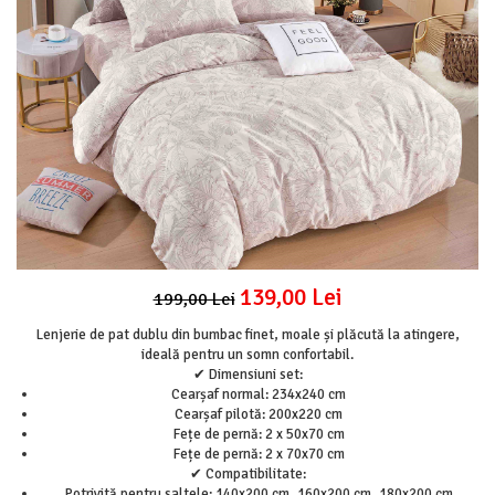
Lenjerii Pat Imprimeu 5D cu Elastic
Cearceaf cu Elastic pat 1 Persoana
Cearceaf cu Elastic pat 2 Persoane
Lenjerii Pat Inimi Brodate
Lenjerii Pat, Bumbac-Finet Premium, 1
Persoana
Lenjerii Pat, Bumbac-Finet Premium, 2
Persoane
Cearceaf cu Elastic
Cearceaf Normal
139,00 Lei
199,00 Lei
Lenjerie de pat dublu din bumbac finet, moale și plăcută la atingere,
ideală pentru un somn confortabil.
✔ Dimensiuni set:
Cearșaf normal: 234x240 cm
Cearșaf pilotă: 200x220 cm
Fețe de pernă: 2 x 50x70 cm
Fețe de pernă: 2 x 70x70 cm
✔ Compatibilitate:
Potrivită pentru saltele: 140x200 cm, 160x200 cm, 180x200 cm