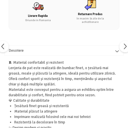
Returnare Produs
Livrare Rapida
In maxim 14 zile de la
Oriunde in Romania
achizitionare
Descriere
🧵 Material confortabil și rezistent
Lenjeria de pat este realizată din bumbac finet, o țesătură mai
groasă, moale și plăcută la atingere, ideală pentru utilizare zilnică.
Oferă confort sporit și rezistență în timp, menținându-și aspectul
chiar și după multiple spălări.
Materialul este conceput pentru a asigura un echilibru optim între
durabilitate și confort, fiind potrivit pentru orice sezon.
💎 Calitate și durabilitate
Țesătură finet groasă și rezistentă
Material plăcut la atingere
Imprimare realizată folosind cele mai noi tehnici
Rezistentă la decolorare în timp
✨ Design modern și practic