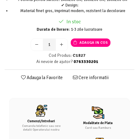
✔ Design:
Material finet gros, imprimat modern, rezistent la decolorare
In stoc
Durata de livrare:
1-3 zile lucratoare
ADAUGA IN COS
Cod Produs:
C1827
Ai nevoie de ajutor?
0763330201
Adauga la Favorite
Cere informatii
Comenzi/Intrebari
Modalitate de Plata
Comanda telefonic sau cere
Card sau Ramburs
detalii Operatorului nostru