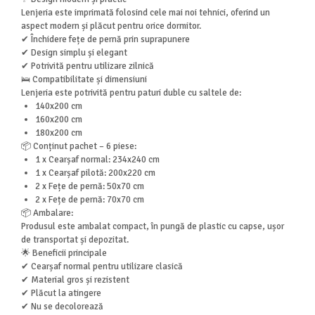
Lenjeria este imprimată folosind cele mai noi tehnici, oferind un
aspect modern și plăcut pentru orice dormitor.
✔ Închidere fețe de pernă prin suprapunere
✔ Design simplu și elegant
✔ Potrivită pentru utilizare zilnică
🛌 Compatibilitate și dimensiuni
Lenjeria este potrivită pentru paturi duble cu saltele de:
140x200 cm
160x200 cm
180x200 cm
📦 Conținut pachet – 6 piese:
1 x Cearșaf normal: 234x240 cm
1 x Cearșaf pilotă: 200x220 cm
2 x Fețe de pernă: 50x70 cm
2 x Fețe de pernă: 70x70 cm
📦 Ambalare:
Produsul este ambalat compact, în pungă de plastic cu capse, ușor
de transportat și depozitat.
🌟 Beneficii principale
✔ Cearșaf normal pentru utilizare clasică
✔ Material gros și rezistent
✔ Plăcut la atingere
✔ Nu se decolorează