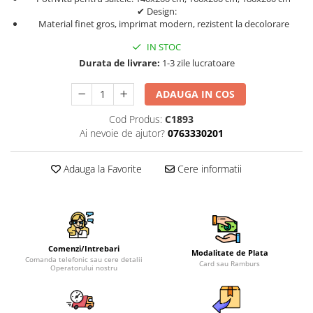
✔ Design:
Material finet gros, imprimat modern, rezistent la decolorare
IN STOC
Durata de livrare:
1-3 zile lucratoare
ADAUGA IN COS
Cod Produs:
C1893
Ai nevoie de ajutor?
0763330201
Adauga la Favorite
Cere informatii
Comenzi/Intrebari
Modalitate de Plata
Comanda telefonic sau cere detalii
Card sau Ramburs
Operatorului nostru