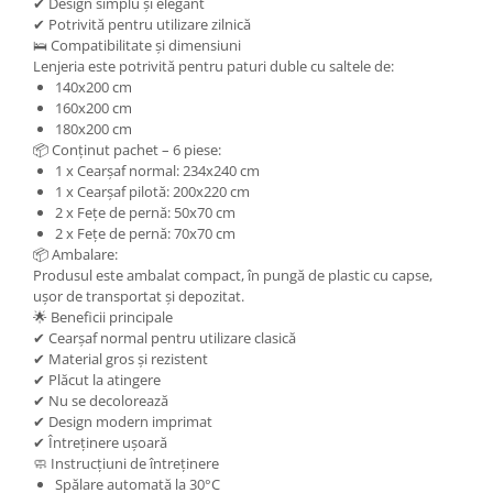
✔ Design simplu și elegant
✔ Potrivită pentru utilizare zilnică
🛌 Compatibilitate și dimensiuni
Lenjeria este potrivită pentru paturi duble cu saltele de:
140x200 cm
160x200 cm
180x200 cm
📦 Conținut pachet – 6 piese:
1 x Cearșaf normal: 234x240 cm
1 x Cearșaf pilotă: 200x220 cm
2 x Fețe de pernă: 50x70 cm
2 x Fețe de pernă: 70x70 cm
📦 Ambalare:
Produsul este ambalat compact, în pungă de plastic cu capse,
ușor de transportat și depozitat.
🌟 Beneficii principale
✔ Cearșaf normal pentru utilizare clasică
✔ Material gros și rezistent
✔ Plăcut la atingere
✔ Nu se decolorează
✔ Design modern imprimat
✔ Întreținere ușoară
🧼 Instrucțiuni de întreținere
Spălare automată la 30°C