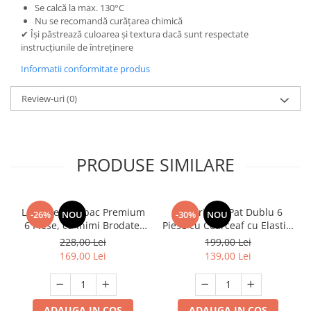
Se calcă la max. 130°C
Nu se recomandă curățarea chimică
✔ Își păstrează culoarea și textura dacă sunt respectate
instrucțiunile de întreținere
Informatii conformitate produs
Review-uri
(0)
PRODUSE SIMILARE
Lenjerie Bumbac Premium
Lenjerie de Pat Dublu 6
-26%
NOU
-30%
NOU
6 Piese, cu Inimi Brodate,
Piese cu Cearceaf cu Elastic,
Turcoaz
Bumbac Finet Premium
228,00 Lei
199,00 Lei
169,00 Lei
139,00 Lei
ADAUGA IN COS
ADAUGA IN COS