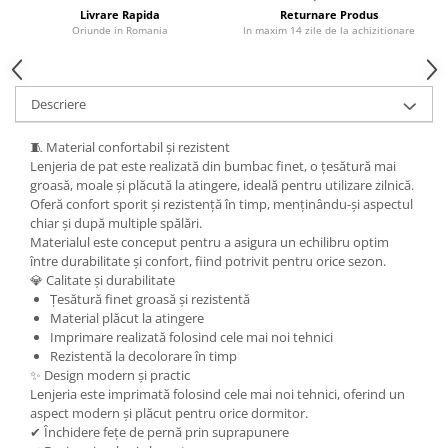
Livrare Rapida
Returnare Produs
Oriunde in Romania
In maxim 14 zile de la achizitionare
Descriere
🧵 Material confortabil și rezistent
Lenjeria de pat este realizată din bumbac finet, o țesătură mai
groasă, moale și plăcută la atingere, ideală pentru utilizare zilnică.
Oferă confort sporit și rezistență în timp, menținându-și aspectul
chiar și după multiple spălări.
Materialul este conceput pentru a asigura un echilibru optim
între durabilitate și confort, fiind potrivit pentru orice sezon.
💎 Calitate și durabilitate
Țesătură finet groasă și rezistentă
Material plăcut la atingere
Imprimare realizată folosind cele mai noi tehnici
Rezistentă la decolorare în timp
✨ Design modern și practic
Lenjeria este imprimată folosind cele mai noi tehnici, oferind un
aspect modern și plăcut pentru orice dormitor.
✔ Închidere fețe de pernă prin suprapunere