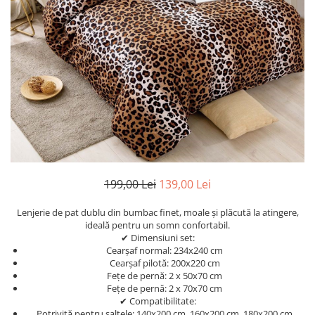
Cearceaf Normal
Lenjerii Pat Imprimeu 5D cu Elastic
Cearceaf cu Elastic pat 1 Persoana
Cearceaf cu Elastic pat 2 Persoane
Lenjerii Pat Inimi Brodate
Lenjerii Pat, Bumbac-Finet
Premium, 1 Persoana
Lenjerii Pat, Bumbac-Finet
Premium, 2 Persoane
Cearceaf cu Elastic
199,00 Lei
139,00 Lei
Cearceaf Normal
Lenjerie de pat dublu din bumbac finet, moale și plăcută la atingere,
ideală pentru un somn confortabil.
✔ Dimensiuni set:
Cearșaf normal: 234x240 cm
Cearșaf pilotă: 200x220 cm
Fețe de pernă: 2 x 50x70 cm
Fețe de pernă: 2 x 70x70 cm
✔ Compatibilitate:
Potrivită pentru saltele: 140x200 cm, 160x200 cm, 180x200 cm