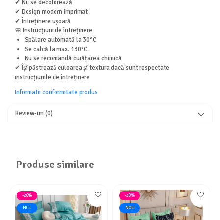
✔ Nu se decolorează
✔ Design modern imprimat
✔ Întreținere ușoară
🧼 Instrucțiuni de întreținere
Spălare automată la 30°C
Se calcă la max. 130°C
Nu se recomandă curățarea chimică
✔ Își păstrează culoarea și textura dacă sunt respectate
instrucțiunile de întreținere
Informatii conformitate produs
Review-uri
(0)
Produse similare
-26%
-30%
NOU
NOU