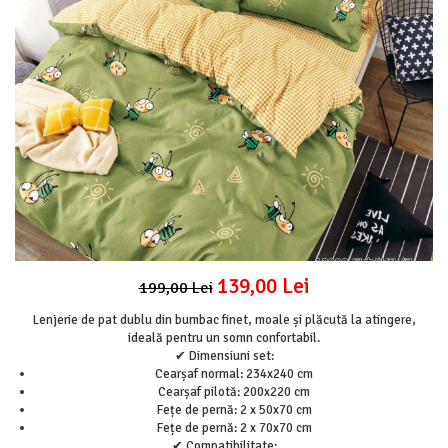
Lenjerii Pat Imprimeu 5D cu Elastic
Cearceaf cu Elastic pat 1 Persoana
Cearceaf cu Elastic pat 2 Persoane
Lenjerii Pat Inimi Brodate
Lenjerii Pat, Bumbac-Finet Premium, 1
Persoana
Lenjerii Pat, Bumbac-Finet Premium, 2
Persoane
Cearceaf cu Elastic
Cearceaf Normal
139,00 Lei
199,00 Lei
Lenjerie de pat dublu din bumbac finet, moale și plăcută la atingere,
ideală pentru un somn confortabil.
✔ Dimensiuni set:
Cearșaf normal: 234x240 cm
Cearșaf pilotă: 200x220 cm
Fețe de pernă: 2 x 50x70 cm
Fețe de pernă: 2 x 70x70 cm
✔ Compatibilitate: