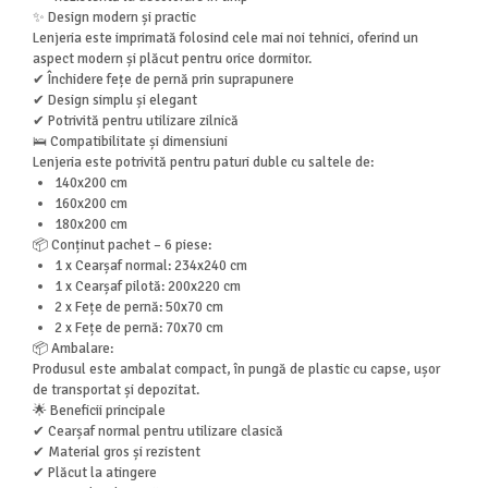
✨ Design modern și practic
Lenjeria este imprimată folosind cele mai noi tehnici, oferind un
aspect modern și plăcut pentru orice dormitor.
✔ Închidere fețe de pernă prin suprapunere
✔ Design simplu și elegant
✔ Potrivită pentru utilizare zilnică
🛌 Compatibilitate și dimensiuni
Lenjeria este potrivită pentru paturi duble cu saltele de:
140x200 cm
160x200 cm
180x200 cm
📦 Conținut pachet – 6 piese:
1 x Cearșaf normal: 234x240 cm
1 x Cearșaf pilotă: 200x220 cm
2 x Fețe de pernă: 50x70 cm
2 x Fețe de pernă: 70x70 cm
📦 Ambalare:
Produsul este ambalat compact, în pungă de plastic cu capse, ușor
de transportat și depozitat.
🌟 Beneficii principale
✔ Cearșaf normal pentru utilizare clasică
✔ Material gros și rezistent
✔ Plăcut la atingere