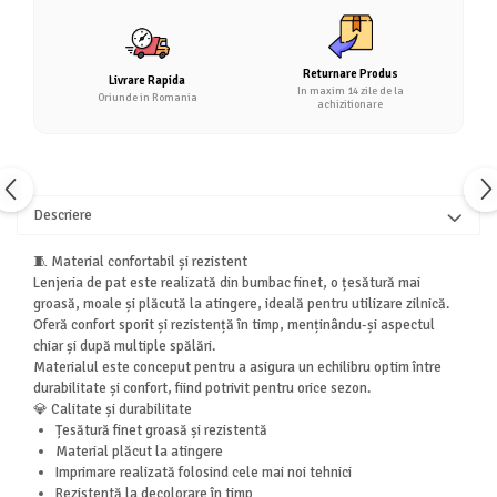
Returnare Produs
Livrare Rapida
In maxim 14 zile de la
Oriunde in Romania
achizitionare
Descriere
🧵 Material confortabil și rezistent
Lenjeria de pat este realizată din bumbac finet, o țesătură mai
groasă, moale și plăcută la atingere, ideală pentru utilizare zilnică.
Oferă confort sporit și rezistență în timp, menținându-și aspectul
chiar și după multiple spălări.
Materialul este conceput pentru a asigura un echilibru optim între
durabilitate și confort, fiind potrivit pentru orice sezon.
💎 Calitate și durabilitate
Țesătură finet groasă și rezistentă
Material plăcut la atingere
Imprimare realizată folosind cele mai noi tehnici
Rezistentă la decolorare în timp