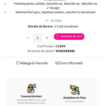
Potrivită pentru saltele: 140x200 cm, 160x200 cm, 180x200 cm
✔ Design:
Material finet gros, imprimat modern, rezistent la decolorare
In stoc
Durata de livrare:
1-3 zile lucratoare
ADAUGA IN COS
Cod Produs:
C1899
Ai nevoie de ajutor?
0763330201
Adauga la Favorite
Cere informatii
Comenzi/Intrebari
Modalitate de Plata
Comanda telefonic sau cere
Card sau Ramburs
detalii Operatorului nostru