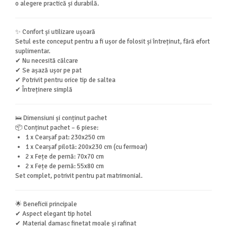
o alegere practică și durabilă.
✨ Confort și utilizare ușoară
Setul este conceput pentru a fi ușor de folosit și întreținut, fără efort
suplimentar.
✔ Nu necesită călcare
✔ Se așază ușor pe pat
✔ Potrivit pentru orice tip de saltea
✔ Întreținere simplă
🛌 Dimensiuni și conținut pachet
📦 Conținut pachet – 6 piese:
1 x Cearșaf pat: 230x250 cm
1 x Cearșaf pilotă: 200x230 cm (cu fermoar)
2 x Fețe de pernă: 70x70 cm
2 x Fețe de pernă: 55x80 cm
Set complet, potrivit pentru pat matrimonial.
🌟 Beneficii principale
✔ Aspect elegant tip hotel
✔ Material damasc finetat moale și rafinat