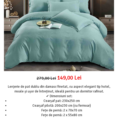
Lenjerii Pat Imprimeu 5D cu Elastic
Cearceaf cu Elastic pat 1 Persoana
Cearceaf cu Elastic pat 2 Persoane
Lenjerii Pat Inimi Brodate
Lenjerii Pat, Bumbac-Finet Premium, 1
Persoana
Lenjerii Pat, Bumbac-Finet Premium, 2
Persoane
Cearceaf cu Elastic
Cearceaf Normal
149,00 Lei
279,00 Lei
Lenjerie de pat dublu din damasc finetat, cu aspect elegant tip hotel,
moale și ușor de întreținut, ideală pentru un dormitor rafinat.
✔ Dimensiuni set:
Cearșaf pat: 230x250 cm
Cearșaf pilotă: 200x230 cm (cu fermoar)
Fețe de pernă: 2 x 70x70 cm
Fețe de pernă: 2 x 55x80 cm