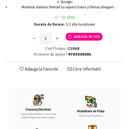
✔ Design:
Material damasc finetat cu aspect luxos și finisaj elegant
In stoc
Durata de livrare:
1-3 zile lucratoare
ADAUGA IN COS
Cod Produs:
C2068
Ai nevoie de ajutor?
0763330201
Adauga la Favorite
Cere informatii
Comenzi/Intrebari
Modalitate de Plata
Comanda telefonic sau cere
Card sau Ramburs
detalii Operatorului nostru