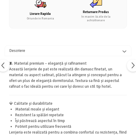
Returnare Produs
Livrare Rapida
In maxim 14 zile de la
Oriunde in Romania
achizitionare
Descriere
🧵 Material premium – eleganță și rafinament
Această lenjerie de pat este realizată din damasc finetat, un
material cu aspect satinat, plăcut la atingere și conceput pentru a
oferi un plus de eleganță dormitorului. Textura sa fină și aspectul
rafinat o fac ideală pentru cei care își doresc un stil tip hotel.
💎 Calitate și durabilitate
Material moale și elegant
Rezistent la spălări repetate
Își păstrează aspectul în timp
Potrivit pentru utilizare frecventă
Lenjeria este realizată pentru a combina confortul cu rezistența, fiind