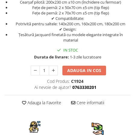
Cearșaf pilotă: 200x230 cm ±10 cm (închidere cu fermoar)
Fețe de pernă: 2 x 50x70 cm ±5 cm (tip flep)
Fețe de pernă: 2 x 70x70 cm ±5 cm (tip flep)
✔ Compatibilitate:
Potrivită pentru saltele: 140x200 cm, 160x200 cm, 180x200 cm
✔ Design:
Țesătură Jacquard finetată cu modele elegante integrate în
material
IN STOC
Durata de livrare:
1-3 zile lucratoare
ADAUGA IN COS
Cod Produs:
C1924
Ai nevoie de ajutor?
0763330201
Adauga la Favorite
Cere informatii