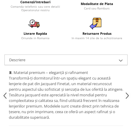
Comenzi/Intrebari
Modalitate de Plata
Comanda telefonic sau cere detalii
Card sau Ramburs
Operatorului nostru
Livrare Rapida
Returnare Produs
Oriunde in Romania
In maxim 14 zile de la achizitionare
Descriere
🧵 Material premium – eleganță și rafinament
Transformă-ți dormitorul într-un spațiu elegant cu această
lenjerie de pat din Jacquard Finetat, un material recunoscut
pentru aspectul său sofisticat și senzația de lux oferită la atingere.
Țesătura jacquard este apreciată la nivel mondial pentru
complexitatea și calitatea sa, fiind utilizată frecvent în realizarea
lenjeriilor premium. Modelele sunt create direct prin tehnica de
țesere, nu prin imprimare, ceea ce oferă un aspect rafinat și o
durabilitate superioară.