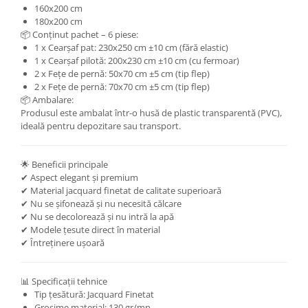
160x200 cm
180x200 cm
📦 Conținut pachet – 6 piese:
1 x Cearșaf pat: 230x250 cm ±10 cm (fără elastic)
1 x Cearșaf pilotă: 200x230 cm ±10 cm (cu fermoar)
2 x Fețe de pernă: 50x70 cm ±5 cm (tip flep)
2 x Fețe de pernă: 70x70 cm ±5 cm (tip flep)
📦 Ambalare:
Produsul este ambalat într-o husă de plastic transparentă (PVC),
ideală pentru depozitare sau transport.
🌟 Beneficii principale
✔ Aspect elegant și premium
✔ Material jacquard finetat de calitate superioară
✔ Nu se șifonează și nu necesită călcare
✔ Nu se decolorează și nu intră la apă
✔ Modele țesute direct în material
✔ Întreținere ușoară
📊 Specificații tehnice
Tip țesătură: Jacquard Finetat
Grosime material: 130 gr/mp