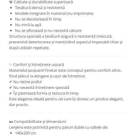
💎 Calitate și durabilitate superioară
Țesătură densă și rezistentă
Modele integrate în material (nu imprimate)
Nu se decolorează în timp
Nu intră la apă
Nu se șifonează și nu necesită călcare
Structura specială a țesăturii asigură o rezistență crescută,
prevenind deteriorarea și menținând aspectul impecabil chiar și
după utilizări repetate.
✨ Confort și întreținere ușoară
Materialul Jacquard Finetat este conceput pentru confort zilnic,
fiind plăcut la atingere și ușor de întreținut.
✔ Nu reține praful
✔ Nu necesită întreținere specială
✔ Își păstrează forma și textura în timp
Este alegerea ideală pentru cei care își doresc un produs elegant,
dar practic.
🛌 Compatibilitate și dimensiuni
Lenjeria este potrivită pentru paturi duble cu saltele de:
140x200 cm