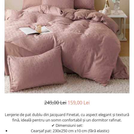
Cearceaf Normal
Lenjerii Pat Imprimeu 5D cu Elastic
Cearceaf cu Elastic pat 1 Persoana
Cearceaf cu Elastic pat 2 Persoane
Lenjerii Pat Inimi Brodate
Lenjerii Pat, Bumbac-Finet
Premium, 1 Persoana
Lenjerii Pat, Bumbac-Finet
Premium, 2 Persoane
Cearceaf cu Elastic
Cearceaf Normal
249,00 Lei
159,00 Lei
Lenjerie de pat dublu din Jacquard Finetat, cu aspect elegant și textură
fină, ideală pentru un somn confortabil și un dormitor rafinat.
✔ Dimensiuni set:
Cearșaf pat: 230x250 cm ±10 cm (fără elastic)