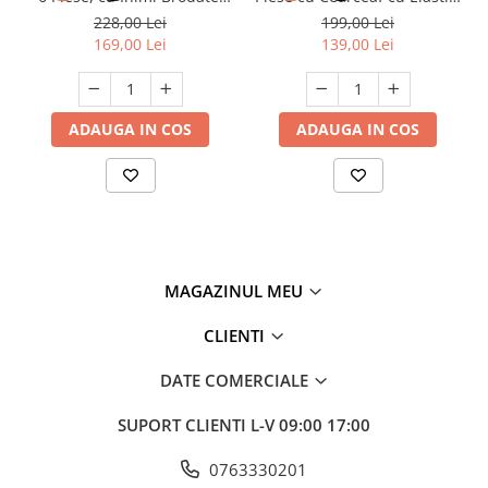
Turcoaz
Bumbac Finet Premium
228,00 Lei
199,00 Lei
169,00 Lei
139,00 Lei
ADAUGA IN COS
ADAUGA IN COS
MAGAZINUL MEU
CLIENTI
DATE COMERCIALE
SUPORT CLIENTI
L-V 09:00 17:00
0763330201