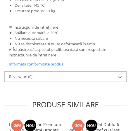
Densitate: 145 TC
Greutate produs: 3.1 kg
🧼 Instrucțiuni de întreținere
Spălare automată la 30°C
Nu necesită călcare
Nu se decolorează și nu se deformează în timp
✔ Își păstrează aspectul și calitatea dacă sunt respectate
instrucțiunile de întreținere
Informatii conformitate produs
Review-uri
(0)
PRODUSE SIMILARE
Lenjerie Bumbac Premium
Lenjerie de Pat Dublu 6
-26%
NOU
-30%
NOU
6 Piese, cu Inimi Brodate,
Piese cu Cearceaf cu Elastic,