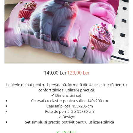
Cearceaf Normal
Lenjerii Pat Imprimeu 5D cu Elastic
Cearceaf cu Elastic pat 1 Persoana
Cearceaf cu Elastic pat 2 Persoane
Lenjerii Pat Inimi Brodate
Lenjerii Pat, Bumbac-Finet
Premium, 1 Persoana
Lenjerii Pat, Bumbac-Finet
Premium, 2 Persoane
149,00 Lei
129,00 Lei
Cearceaf cu Elastic
Cearceaf Normal
Lenjerie de pat pentru 1 persoană, formată din 4 piese, ideală pentru
confort zilnic și utilizare practică.
✔ Dimensiuni set:
Cearșaf cu elastic: pentru saltea 140x200 cm
Cearșaf pilotă: 155x205 cm
Fețe de pernă: 2 x 55x80 cm
✔ Design:
Set simplu și practic, potrivit pentru utilizare zilnică
IN STOC