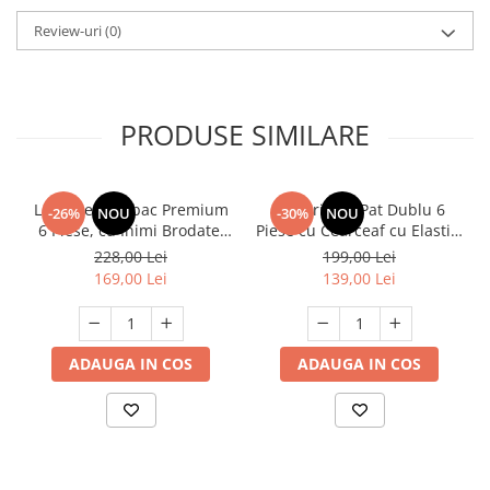
Review-uri
(0)
PRODUSE SIMILARE
Lenjerie Bumbac Premium
Lenjerie de Pat Dublu 6
-26%
NOU
-30%
NOU
6 Piese, cu Inimi Brodate,
Piese cu Cearceaf cu Elastic,
Turcoaz
Bumbac Finet Premium
228,00 Lei
199,00 Lei
169,00 Lei
139,00 Lei
ADAUGA IN COS
ADAUGA IN COS