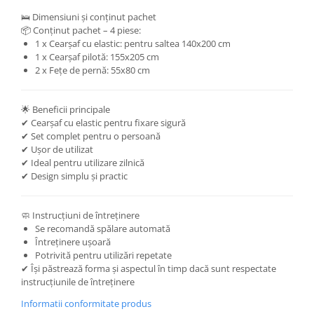
🛌 Dimensiuni și conținut pachet
📦 Conținut pachet – 4 piese:
1 x Cearșaf cu elastic: pentru saltea 140x200 cm
1 x Cearșaf pilotă: 155x205 cm
2 x Fețe de pernă: 55x80 cm
🌟 Beneficii principale
✔ Cearșaf cu elastic pentru fixare sigură
✔ Set complet pentru o persoană
✔ Ușor de utilizat
✔ Ideal pentru utilizare zilnică
✔ Design simplu și practic
🧼 Instrucțiuni de întreținere
Se recomandă spălare automată
Întreținere ușoară
Potrivită pentru utilizări repetate
✔ Își păstrează forma și aspectul în timp dacă sunt respectate
instrucțiunile de întreținere
Informatii conformitate produs