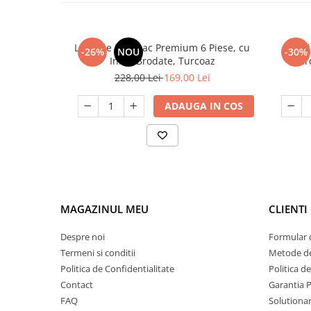
Lenjerie Bumbac Premium 6 Piese, cu
Lenj
-26%
NOU
-30%
Inimi Brodate, Turcoaz
Cearc
228,00 Lei
169,00 Lei
ADAUGA IN COS
MAGAZINUL MEU
CLIENTI
Despre noi
Formular 
Termeni si conditii
Metode de
Politica de Confidentialitate
Politica d
Contact
Garantia 
FAQ
Solutionare