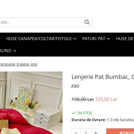
HUSE CANAPEA/COLTAR/FOTOLII
PATURI PAT
HUSE DE
OLINO
ersoane, 6 piese, Jojo
Lenjerie Pat Bumbac, C
JOJO
198,00 Lei
155,00 Lei
IN STOC
Durata de livrare:
1-3 zile lucrato
ADAUG