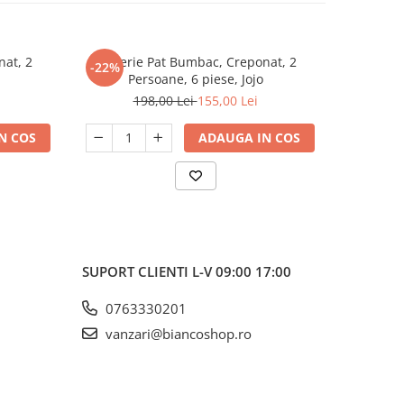
nat, 2
Lenjerie Pat Bumbac, Creponat, 2
Lenjeri
-22%
-22%
Persoane, 6 piese, Jojo
Pe
198,00 Lei
155,00 Lei
1
N COS
ADAUGA IN COS
SUPORT CLIENTI
L-V 09:00 17:00
0763330201
vanzari@biancoshop.ro