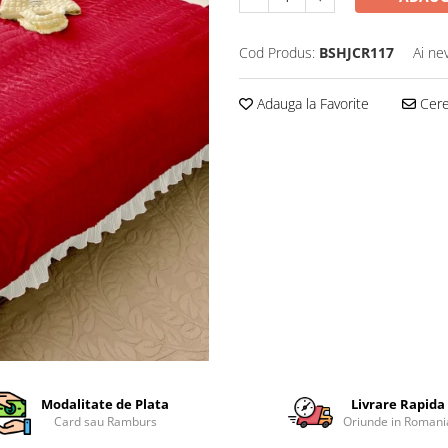
Cod Produs:
BSHJCR117
Ai ne
Adauga la Favorite
Cere 
Modalitate de Plata
Livrare Rapida
Card sau Ramburs
Oriunde in Romani