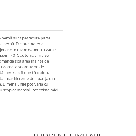
de pernă sunt petrecute parte
 de pernă. Despre material:
eria este racoros, pentru vara si
la maxim 40°C automat - nu se
ecomandă spălarea înainte de
 uscarea la soare. Mod de
ă pentru a fi oferită cadou.
sta mici diferențe de nuanță din
. Dimensiunile pot varia cu
u scop comercial. Pot exista mici
PRODUSE SIMILARE