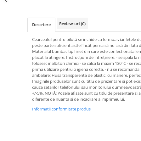
Review-uri
(0)
Descriere
Cearceaful pentru pilotă se închide cu fermoar, iar fețele 
peste parte suficient astfel încât perna să nu iasă din fața
Materialul bumbac tip finet din care este confectionata lenj
placut la atingere. Instrucțiuni de întreținere: - se spală 
folosesc inălbitori chimici - se calcă la maxim 130°C - se r
prima utilizare pentru o igienă corectă. - nu se recomandă
ambalare: Husă transparentă de plastic, cu manere, perfect
Imaginile produselor sunt cu titlu de prezentare și pot exi
cauza setărilor telefonului sau monitorului dumneavoastră
+/-5%. NOTĂ: Pozele afisate sunt cu titlu de prezentare si a
diferente de nuanta si de incadrare a imprimeului.
Informatii conformitate produs