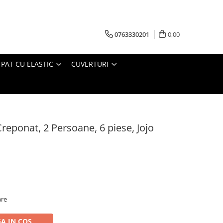
0763330201
0,00
 PAT CU ELASTIC
CUVERTURI
reponat, 2 Persoane, 6 piese, Jojo
are
A IN COS