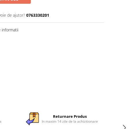
voie de ajutor?
0763330201
informatii
Returnare Produs
a
In maxim 14 zile de la achizitionare