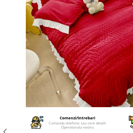
Cearceaf Normal
Lenjerii Pat Imprimeu 5D cu Elastic
Cearceaf cu Elastic pat 1 Persoana
Cearceaf cu Elastic pat 2 Persoane
Lenjerii Pat Inimi Brodate
Lenjerii Pat, Bumbac-Finet
Premium, 1 Persoana
Lenjerii Pat, Bumbac-Finet
Premium, 2 Persoane
Cearceaf cu Elastic
Cearceaf Normal
Comenzi/Intrebari
Comanda telefonic sau cere detalii
Operatorului nostru