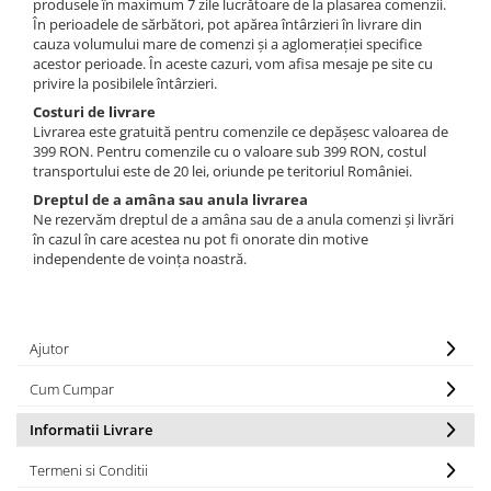
produsele în maximum 7 zile lucrătoare de la plasarea comenzii.
Cearceaf Normal
În perioadele de sărbători, pot apărea întârzieri în livrare din
Lenjerii Pat Imprimeu 5D cu Elastic
cauza volumului mare de comenzi și a aglomerației specifice
acestor perioade. În aceste cazuri, vom afisa mesaje pe site cu
Cearceaf cu Elastic pat 1 Persoana
privire la posibilele întârzieri.
Cearceaf cu Elastic pat 2 Persoane
Costuri de livrare
Lenjerii Pat Inimi Brodate
Livrarea este gratuită pentru comenzile ce depășesc valoarea de
399 RON. Pentru comenzile cu o valoare sub 399 RON, costul
Lenjerii Pat, Bumbac-Finet
transportului este de 20 lei, oriunde pe teritoriul României.
Premium, 1 Persoana
Dreptul de a amâna sau anula livrarea
Lenjerii Pat, Bumbac-Finet
Ne rezervăm dreptul de a amâna sau de a anula comenzi și livrări
Premium, 2 Persoane
în cazul în care acestea nu pot fi onorate din motive
independente de voința noastră.
Cearceaf cu Elastic
Cearceaf Normal
Ajutor
Cum Cumpar
Informatii Livrare
Termeni si Conditii